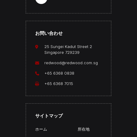
お問い合わせ
25 Sungei Kadut Street 2
Singapore 729239
最先端技術が生む、輝き
redwood@redwood.com.sg
当社のアクリル部門では、最先端技術のもと、品質と造形
+65 6368 0838
表現の向上を追求しています。
アクリルが持つ可能性の限界を押し上げ、その表現力をさ
+65 6368 7015
らに高めています。
精密な設計と高度な配合技術により、Redwoodのアクリル
製品は、目を惹く美しさだけでなく、
優れた耐久性と長く続く性質を兼ね備えています。
サイトマップ
ホーム
所在地