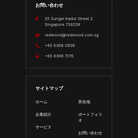
お問い合わせ
本ウェブサイトの利用は、以下の条件に従うものとします。
25 Sungei Kadut Street 2
Singapore 729239
本ウェブサイトの各ページに掲載されている内容は、一般的な
情報提供および利用目的のためのものであり、予告なく変更さ
redwood@redwood.com.sg
れることがあります。
+65 6368 0838
当社および第三者は、本ウェブサイトに掲載または提供される
+65 6368 7015
情報および資料の正確性、最新性、性能、完全性、または特定
の目的への適合性について、いかなる保証または表明も行いま
せん。これらの情報や資料には不正確な記載や誤りが含まれる
場合があることをお客様は認識し、法律で許容される最大限の
範囲において、当社はそれらに起因する責任を負わないものと
サイトマップ
します。
ホーム
所在地
本ウェブサイト上の情報や資料の利用は、すべてお客様ご自身
の責任において行われるものとし、当社は一切の責任を負いま
企業紹介
ポートフォリ
せん。本ウェブサイトを通じて提供される製品、サービス、ま
オ
たは情報がお客様の要件を満たしているかを確認する責任は、
サービス
お問い合わせ
お客様ご自身にあります。