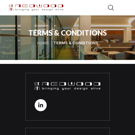
TERMS & CONDITIONS
HOME
TERMS & CONDITIONS
当ウェブサイトへようこそ。本ウェブサイトを引き続き閲覧およ
びご利用される場合、以下の利用規約に同意したものとみなされ
ます。これらの利用規約は、当社のプライバシーポリシーと併せ
て、本ウェブサイトに関する
Redwood
とお客様との関係を規定す
るものです。これらの利用規約のいずれかに同意されない場合
は、本ウェブサイトのご利用をお控えください。
「
Redwood
」とは、本ウェブサイトの所有者を指し、登録住所は
25 Sungei Kadut Street 2 Singapore 729239
です。「お客
様」とは、本ウェブサイトの利用者または閲覧者を指します。